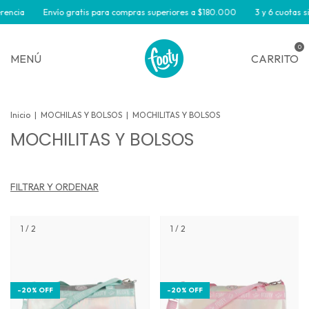
cia
Envío gratis para compras superiores a $180.000
3 y 6 cuotas sin i
0
MENÚ
CARRITO
Inicio
|
MOCHILAS Y BOLSOS
|
MOCHILITAS Y BOLSOS
MOCHILITAS Y BOLSOS
FILTRAR Y ORDENAR
1
/
2
1
/
2
-
20
%
OFF
-
20
%
OFF