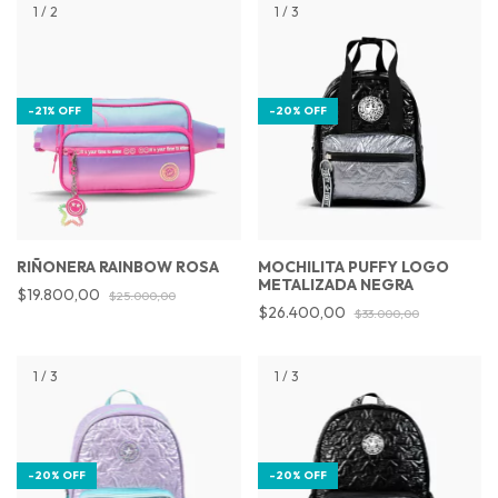
1
/
2
1
/
3
-
21
%
OFF
-
20
%
OFF
RIÑONERA RAINBOW ROSA
MOCHILITA PUFFY LOGO
METALIZADA NEGRA
$19.800,00
$25.000,00
$26.400,00
$33.000,00
1
/
3
1
/
3
-
20
%
OFF
-
20
%
OFF