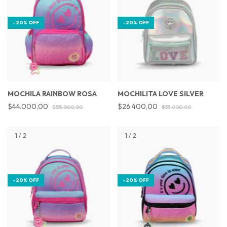
-
20
%
OFF
-
20
%
OFF
MOCHILA RAINBOW ROSA
MOCHILITA LOVE SILVER
$44.000,00
$26.400,00
$55.000,00
$33.000,00
1
/
2
1
/
2
-
20
%
OFF
-
20
%
OFF