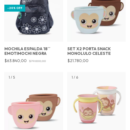
-
20
%
OFF
MOCHILA ESPALDA 18´´
SET X2 PORTA SNACK
EMOTIMOCHI NEGRA
MONOLULO CELESTE
$63.840,00
$21.780,00
$79.800,00
1
/
5
1
/
6