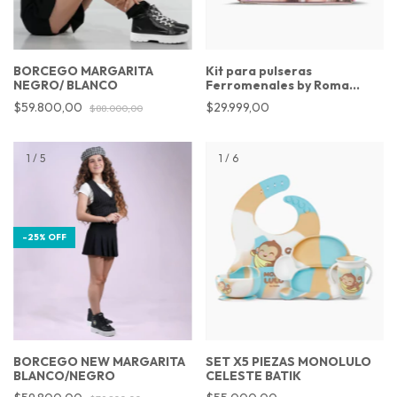
Kit para pulseras
BORCEGO MARGARITA
Ferromenales by Roma
NEGRO/ BLANCO
Ferro
$29.999,00
$59.800,00
$88.000,00
1
/
5
1
/
6
-
25
%
OFF
BORCEGO NEW MARGARITA
SET X5 PIEZAS MONOLULO
BLANCO/NEGRO
CELESTE BATIK