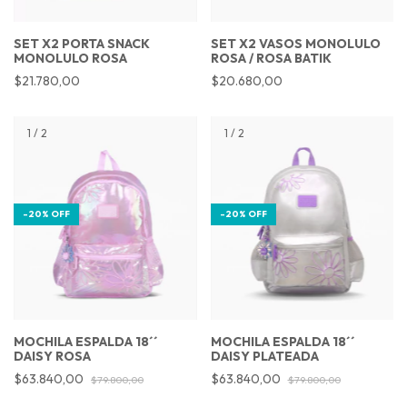
SET X2 PORTA SNACK
SET X2 VASOS MONOLULO
MONOLULO ROSA
ROSA / ROSA BATIK
$21.780,00
$20.680,00
1
/
2
1
/
2
-
20
%
OFF
-
20
%
OFF
MOCHILA ESPALDA 18´´
MOCHILA ESPALDA 18´´
DAISY ROSA
DAISY PLATEADA
$63.840,00
$63.840,00
$79.800,00
$79.800,00