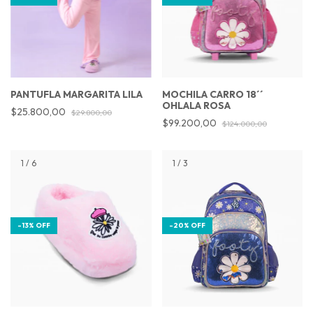
PANTUFLA MARGARITA LILA
MOCHILA CARRO 18´´
OHLALA ROSA
$25.800,00
$29.800,00
$99.200,00
$124.000,00
1
/
6
1
/
3
-
13
%
OFF
-
20
%
OFF