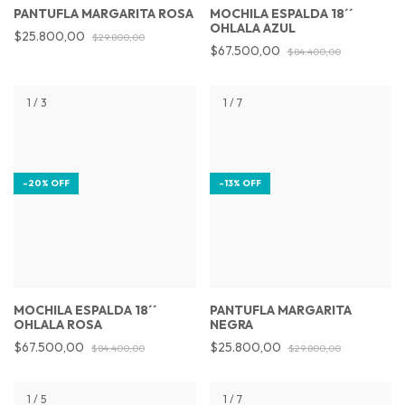
PANTUFLA MARGARITA ROSA
MOCHILA ESPALDA 18´´
OHLALA AZUL
$25.800,00
$29.800,00
$67.500,00
$84.400,00
1
/
3
1
/
7
-
20
%
OFF
-
13
%
OFF
MOCHILA ESPALDA 18´´
PANTUFLA MARGARITA
OHLALA ROSA
NEGRA
$67.500,00
$25.800,00
$84.400,00
$29.800,00
1
/
5
1
/
7