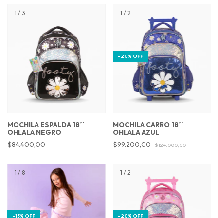
1
/
3
1
/
2
-
20
%
OFF
MOCHILA ESPALDA 18´´
MOCHILA CARRO 18´´
OHLALA NEGRO
OHLALA AZUL
$84.400,00
$99.200,00
$124.000,00
1
/
8
1
/
2
-
13
%
OFF
-
20
%
OFF