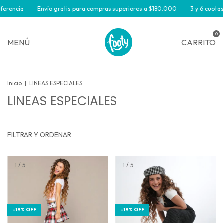
ia
Envío gratis para compras superiores a $180.000
3 y 6 cuotas sin int
0
MENÚ
CARRITO
Inicio
|
LINEAS ESPECIALES
LINEAS ESPECIALES
FILTRAR Y ORDENAR
1
/
5
1
/
5
-
19
%
OFF
-
19
%
OFF