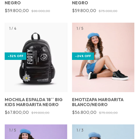
NEGRO
NEGRO
$59.800,00
$59.800,00
$88.000,00
$75.000,00
1
/
4
1
/
5
-
32
%
OFF
-
24
%
OFF
MOCHILA ESPALDA 18´´ BIG
EMOTIZAPA MARGARITA
KIDS MARGARITA NEGRO
BLANCO/NEGRO
$67.800,00
$56.800,00
$99.800,00
$75.000,00
1
/
5
1
/
3