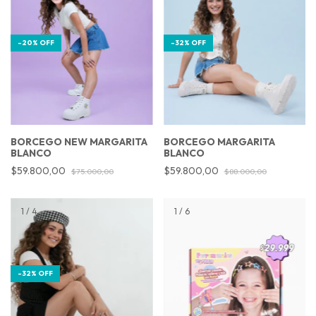
-
20
%
OFF
-
32
%
OFF
BORCEGO NEW MARGARITA
BORCEGO MARGARITA
BLANCO
BLANCO
$59.800,00
$59.800,00
$75.000,00
$88.000,00
1
/
4
1
/
6
-
32
%
OFF