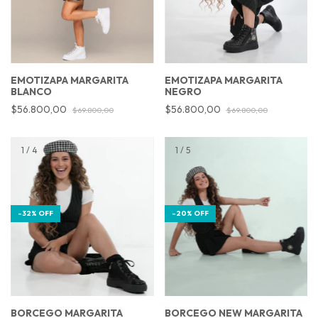
EMOTIZAPA MARGARITA
EMOTIZAPA MARGARITA
BLANCO
NEGRO
$56.800,00
$56.800,00
$69.800,00
$69.800,00
1
/
4
1
/
5
-
32
%
OFF
-
20
%
OFF
BORCEGO MARGARITA
BORCEGO NEW MARGARITA