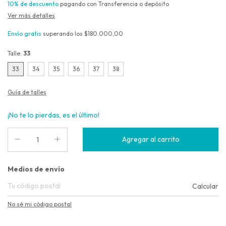
10% de descuento
pagando con Transferencia o depósito
Ver más detalles
Envío gratis
superando los
$180.000,00
Talle:
33
33
34
35
36
37
38
Guía de talles
¡No te lo pierdas, es el último!
Entregas para el CP:
Medios de envío
Calcular
No sé mi código postal