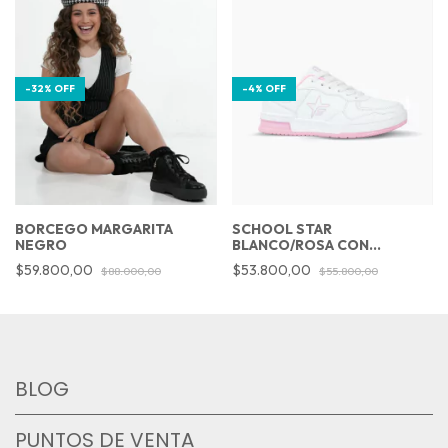
-
32
%
OFF
-
4
%
OFF
BORCEGO MARGARITA
SCHOOL STAR
NEGRO
BLANCO/ROSA CON
CORDONES
$59.800,00
$53.800,00
$88.000,00
$55.800,00
BLOG
PUNTOS DE VENTA