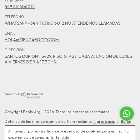
WHATSAPP
5491131606012
TELÉFONO
WHATSAPP +54 9 11 3160 6012 NO ATENDEMOS LLAMADAS
EMAIL
HOLA@TIENDAFOOTY.COM
DIRECCIÓN
SANTOS DUMONT 3429, PISO 6, 1427, CABA ATENCIÓN DE LUNES
A VIERNES DE 9 A 17:30HS.
Copyright Footy Arg - 2026. Todos los derechos reservados.
Defensa de las y los consumidores. Para reclamos
ingresá acá.
/
Botón
de arrepentimiento
Al navegar por este sitio
aceptás el uso de cookies
para agilizar tu
experiencia de compra.
Entendido