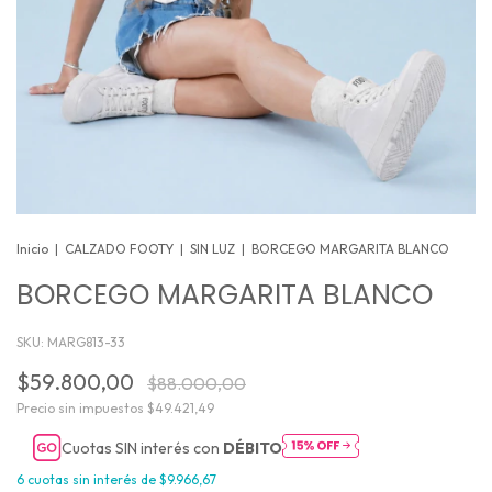
Inicio
|
CALZADO FOOTY
|
SIN LUZ
|
BORCEGO MARGARITA BLANCO
BORCEGO MARGARITA BLANCO
SKU:
MARG813-33
$59.800,00
$88.000,00
Precio sin impuestos
$49.421,49
Cuotas SIN interés con
DÉBITO
6
cuotas sin interés de
$9.966,67