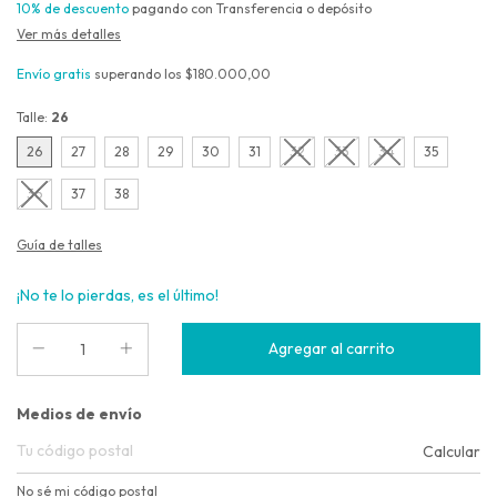
10% de descuento
pagando con Transferencia o depósito
Ver más detalles
Envío gratis
superando los
$180.000,00
Talle:
26
26
27
28
29
30
31
32
33
34
35
36
37
38
Guía de talles
¡No te lo pierdas, es el último!
Entregas para el CP:
Medios de envío
Calcular
No sé mi código postal