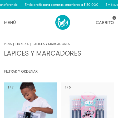
sferencia
Envío gratis para compras superiores a $180.000
3 y 6 cuotas
0
MENÚ
CARRITO
Inicio
|
LIBRERÍA
|
LAPICES Y MARCADORES
LAPICES Y MARCADORES
FILTRAR Y ORDENAR
1
/
7
1
/
5