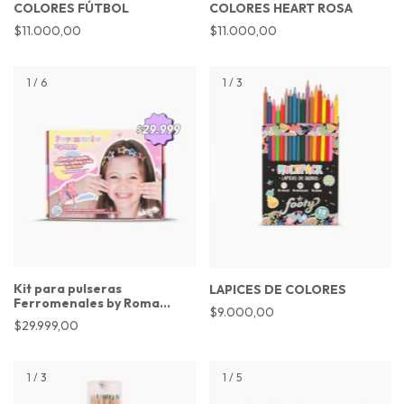
COLORES FÚTBOL
COLORES HEART ROSA
$11.000,00
$11.000,00
1
/
6
1
/
3
Kit para pulseras
LAPICES DE COLORES
Ferromenales by Roma
$9.000,00
Ferro
$29.999,00
1
/
3
1
/
5