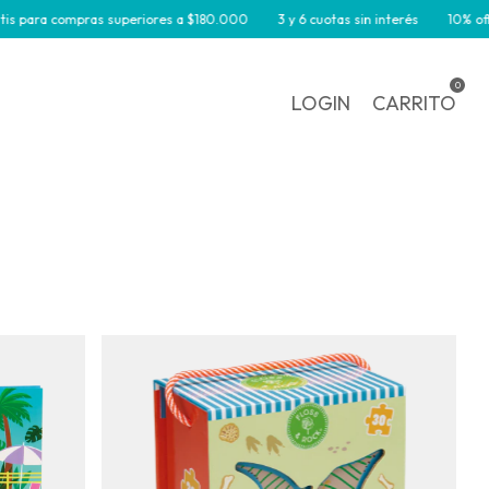
superiores a $180.000
3 y 6 cuotas sin interés
10% off por transferenci
0
LOGIN
CARRITO