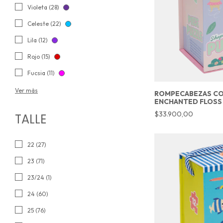
Violeta (28)
Celeste (22)
Lila (12)
Rojo (15)
Fucsia (11)
Ver más
ROMPECABEZAS CON
ENCHANTED FLOSS
$33.900,00
TALLE
22 (27)
23 (71)
23/24 (1)
24 (60)
25 (76)