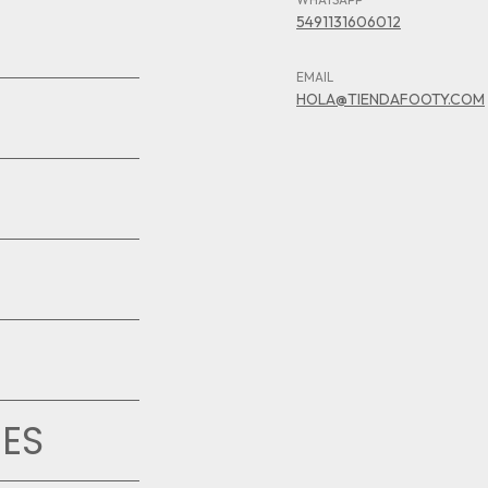
5491131606012
EMAIL
HOLA@TIENDAFOOTY.COM
ES