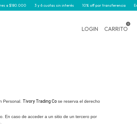
 a $180.000
3 y 6 cuotas sin interés
10% off por transferencia
Envío 
0
LOGIN
CARRITO
n Personal.
Tivory Trading Co
se reserva el derecho
ulo. En caso de acceder a un sitio de un tercero por
o.