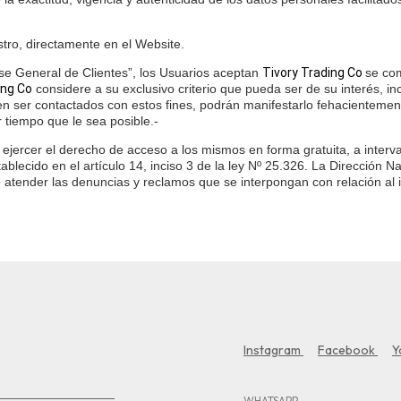
tro, directamente en el Website.
Base General de Clientes”, los Usuarios aceptan
Tivory Trading Co
se com
ing Co
considere a su exclusivo criterio que pueda ser de su interés, in
n ser contactados con estos fines, podrán manifestarlo fehacienteme
 tiempo que le sea posible.-
de ejercer el derecho de acceso a los mismos en forma gratuita, a interv
stablecido en el artículo 14, inciso 3 de la ley Nº 25.326. La Dirección
 de atender las denuncias y reclamos que se interpongan con relación a
Instagram
Facebook
Y
WHATSAPP