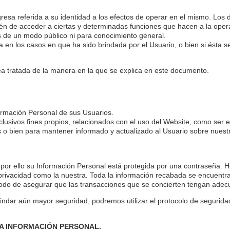
gresa referida a su identidad a los efectos de operar en el mismo. Los 
bién de acceder a ciertas y determinadas funciones que hacen a la oper
es de un modo público ni para conocimiento general.
en los casos en que ha sido brindada por el Usuario, o bien si ésta s
ea tratada de la manera en la que se explica en este documento.
formación Personal de sus Usuarios.
xclusivos fines propios, relacionados con el uso del Website, como ser
s o bien para mantener informado y actualizado al Usuario sobre nuest
l, por ello su Información Personal está protegida por una contraseña
 privacidad como la nuestra. Toda la información recabada se encuentr
odo de asegurar que las transacciones que se concierten tengan adec
rindar aún mayor seguridad, podremos utilizar el protocolo de segurid
LA INFORMACIÓN PERSONAL.