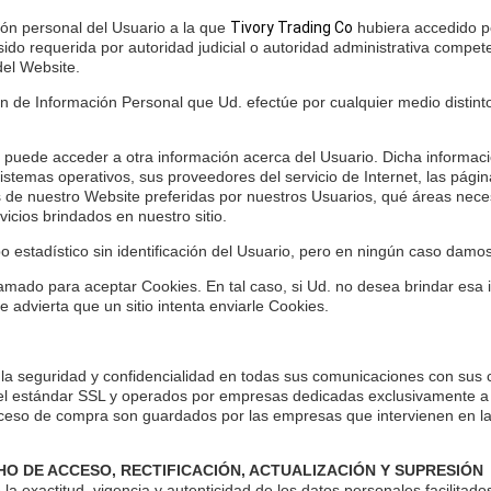
ión personal del Usuario a la que
Tivory Trading Co
hubiera accedido po
 sido requerida por autoridad judicial o autoridad administrativa compet
del Website.
n de Información Personal que Ud. efectúe por cualquier medio distint
tio puede acceder a otra información acerca del Usuario. Dicha informac
istemas operativos, sus proveedores del servicio de Internet, las página
de nuestro Website preferidas por nuestros Usuarios, qué áreas neces
icios brindados en nuestro sitio.
 estadístico sin identificación del Usuario, pero en ningún caso damo
ramado para aceptar Cookies. En tal caso, si Ud. no desea brindar esa
 advierta que un sitio intenta enviarle Cookies.
 la seguridad y confidencialidad en todas sus comunicaciones con sus c
 el estándar SSL y operados por empresas dedicadas exclusivamente a d
proceso de compra son guardados por las empresas que intervienen en l
.
HO DE ACCESO, RECTIFICACIÓN, ACTUALIZACIÓN Y SUPRESIÓN
 la exactitud, vigencia y autenticidad de los datos personales facili