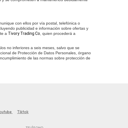
unique con ellos por vía postal, telefónica o
cluyendo publicidad e información sobre ofertas y
nte a
Tivory Trading Co
, quien procederá a
alos no inferiores a seis meses, salvo que se
 Nacional de Protección de Datos Personales, órgano
l incumplimiento de las normas sobre protección de
outube
Tiktok
TELÉFONO