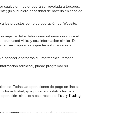
r cualquier medio, podrá ser revelada a terceros,
ente; (ii) si hubiera necesidad de hacerlo en caso de
o a los previstos como de operación del Website.
ión registra datos tales como información sobre el
s que usted visita y otra información similar. De
itan ser mejoradas y qué tecnología se está
s a conocer a terceros su Información Personal.
 información adicional, puede programar su
lientes. Todas las operaciones de pago on-line se
icha actividad, que protege los datos frente a
a operación, sin que a este respecto
Tivory Trading
tados y se comprometen a mantenerlos debidamente