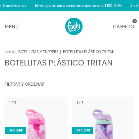
 transferencia
Envío gratis para compras superiores a $180.000
3 y 6 
0
MENÚ
CARRITO
Inicio
|
BOTELLITAS Y TUPPERS
|
BOTELLITAS PLÁSTICO TRITAN
BOTELLITAS PLÁSTICO TRITAN
FILTRAR Y ORDENAR
1
/
3
1
/
3
-
19
%
OFF
-
19
%
OFF