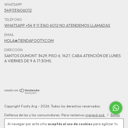
WHATSAPP
5491131606012
TELÉFONO
WHATSAPP +54 9 11 3160 6012 NO ATENDEMOS LLAMADAS
EMAIL
HOLA@TIENDAFOOTY.COM
DIRECCIÓN
SANTOS DUMONT 3429, PISO 6, 1427, CABA ATENCIÓN DE LUNES
A VIERNES DE 9 A 17:30HS.
Copyright Footy Arg - 2026. Todos los derechos reservados.
Defensa de las y los consumidores. Para reclamos
ingresá acá.
/
Botón
de arrepentimiento
Al navegar por este sitio
aceptás el uso de cookies
para agilizar tu