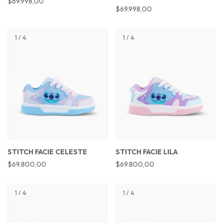
$69.998,00
$69.998,00
1
/
4
1
/
4
STITCH FACIE CELESTE
STITCH FACIE LILA
$69.800,00
$69.800,00
1
/
4
1
/
4