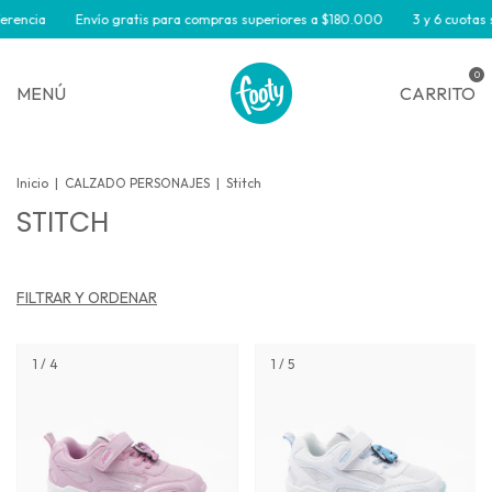
ia
Envío gratis para compras superiores a $180.000
3 y 6 cuotas sin in
0
MENÚ
CARRITO
Inicio
|
CALZADO PERSONAJES
|
Stitch
STITCH
FILTRAR Y ORDENAR
1
/
4
1
/
5