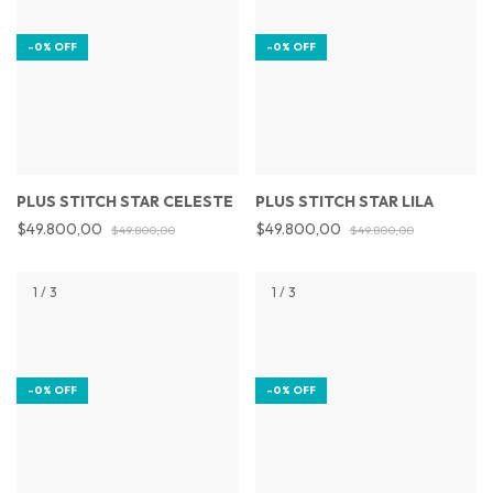
-
0
%
OFF
-
0
%
OFF
PLUS STITCH STAR CELESTE
PLUS STITCH STAR LILA
$49.800,00
$49.800,00
$49.800,00
$49.800,00
1
/
3
1
/
3
-
0
%
OFF
-
0
%
OFF