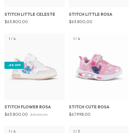
STITCH LITTLE CELESTE
STITCH LITTLE ROSA
$63.800,00
$63.800,00
1
/
4
1
/
4
-
0
%
OFF
STITCH FLOWER ROSA
STITCH CUTE ROSA
$63.800,00
$67.998,00
$63.800,00
1
/
4
1
/
3