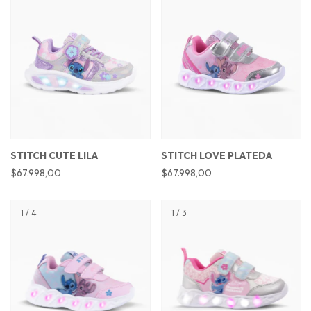
STITCH CUTE LILA
STITCH LOVE PLATEDA
$67.998,00
$67.998,00
1
/
4
1
/
3