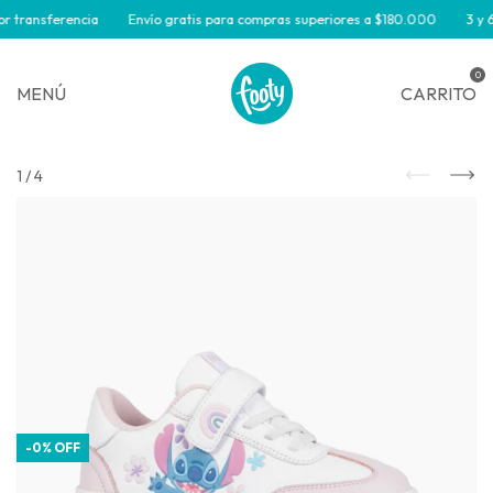
r transferencia
Envío gratis para compras superiores a $180.000
3 y 6 
0
MENÚ
CARRITO
1
/
4
-
0
%
OFF