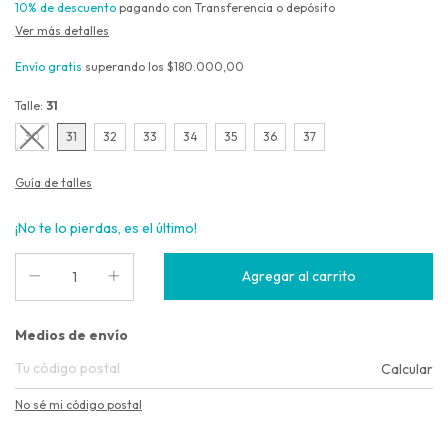
10% de descuento
pagando con Transferencia o depósito
Ver más detalles
Envío gratis
superando los
$180.000,00
Talle:
31
30
31
32
33
34
35
36
37
Guía de talles
¡No te lo pierdas, es el último!
Entregas para el CP:
Medios de envío
Calcular
No sé mi código postal