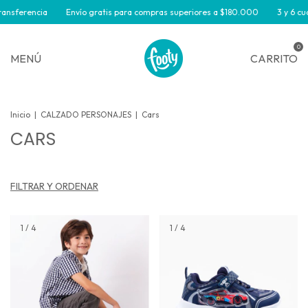
ransferencia
Envío gratis para compras superiores a $180.000
3 y 6 cuo
0
MENÚ
CARRITO
Inicio
|
CALZADO PERSONAJES
|
Cars
CARS
FILTRAR Y ORDENAR
1
/
4
1
/
4