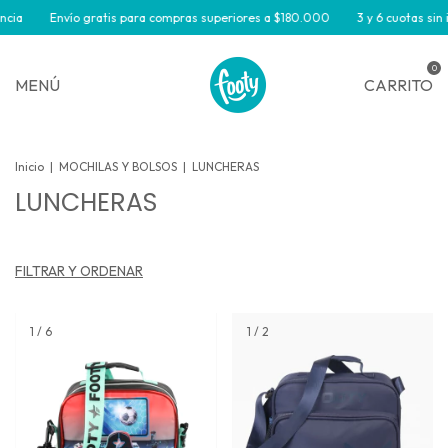
cia
Envío gratis para compras superiores a $180.000
3 y 6 cuotas sin i
0
MENÚ
CARRITO
Inicio
|
MOCHILAS Y BOLSOS
|
LUNCHERAS
LUNCHERAS
FILTRAR Y ORDENAR
1
/
6
1
/
2