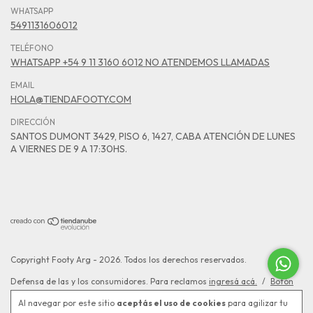
WHATSAPP
5491131606012
TELÉFONO
WHATSAPP +54 9 11 3160 6012 NO ATENDEMOS LLAMADAS
EMAIL
HOLA@TIENDAFOOTY.COM
DIRECCIÓN
SANTOS DUMONT 3429, PISO 6, 1427, CABA ATENCIÓN DE LUNES
A VIERNES DE 9 A 17:30HS.
Copyright Footy Arg - 2026. Todos los derechos reservados.
Defensa de las y los consumidores. Para reclamos
ingresá acá.
/
Botón
de arrepentimiento
Al navegar por este sitio
aceptás el uso de cookies
para agilizar tu