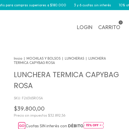
ompras superiores a $180.000
3 y 6 cuotas sin interés
10% off por trans
0
LOGIN
CARRITO
Inicio
|
MOCHILAS Y BOLSOS
|
LUNCHERAS
|
LUNCHERA
TERMICA CAPYBAG ROSA
LUNCHERA TERMICA CAPYBAG
ROSA
SKU:
F26365ROSA
$39.800,00
Precio sin impuestos
$32.892,56
Cuotas SIN interés con
DÉBITO