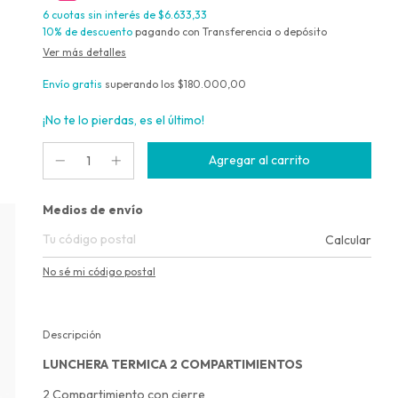
6
cuotas sin interés de
$6.633,33
10% de descuento
pagando con Transferencia o depósito
Ver más detalles
Envío gratis
superando los
$180.000,00
¡No te lo pierdas, es el último!
Entregas para el CP:
Medios de envío
Calcular
No sé mi código postal
Descripción
LUNCHERA TERMICA 2 COMPARTIMIENTOS
2 Compartimiento con cierre