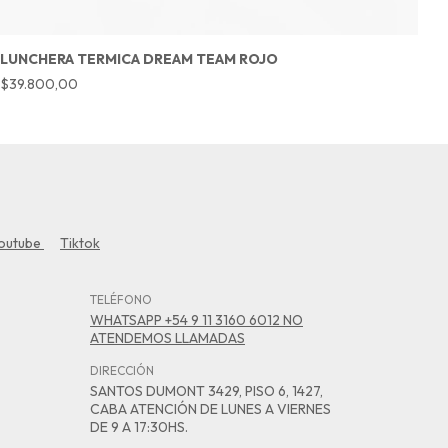
LUNCHERA TERMICA DREAM TEAM ROJO
L
L
$39.800,00
$
outube
Tiktok
TELÉFONO
WHATSAPP +54 9 11 3160 6012 NO
ATENDEMOS LLAMADAS
DIRECCIÓN
SANTOS DUMONT 3429, PISO 6, 1427,
CABA ATENCIÓN DE LUNES A VIERNES
DE 9 A 17:30HS.