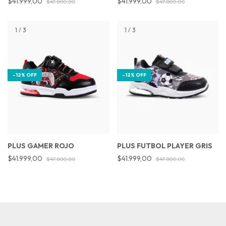
$41.999,00
$41.999,00
$47.800,00
$47.800,00
1
/
3
1
/
3
-
12
%
OFF
-
12
%
OFF
PLUS GAMER ROJO
PLUS FUTBOL PLAYER GRIS
$41.999,00
$41.999,00
$47.800,00
$47.800,00