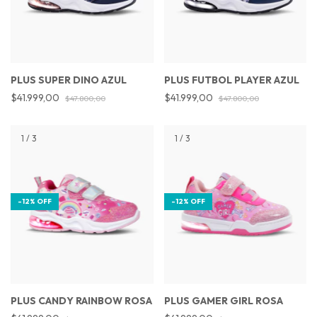
PLUS SUPER DINO AZUL
PLUS FUTBOL PLAYER AZUL
$41.999,00
$41.999,00
$47.800,00
$47.800,00
1
/
3
1
/
3
-
12
%
OFF
-
12
%
OFF
PLUS CANDY RAINBOW ROSA
PLUS GAMER GIRL ROSA