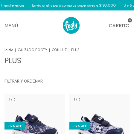
transferencia
Envío gratis para compras superiores a $180.000
3 y 6 c
0
MENÚ
CARRITO
Inicio
|
CALZADO FOOTY
|
CON LUZ
|
PLUS
PLUS
FILTRAR Y ORDENAR
1
/
3
1
/
3
-
12
%
OFF
-
12
%
OFF