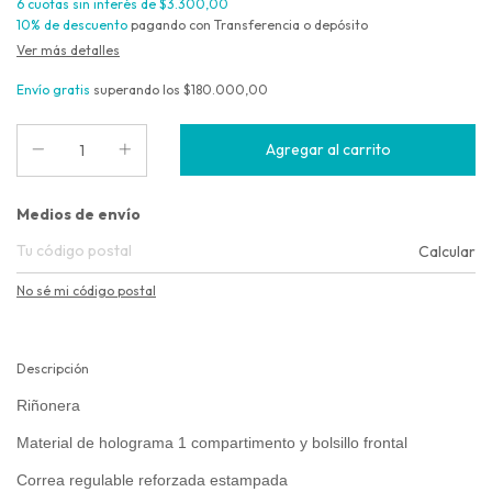
6
cuotas sin interés de
$3.300,00
10% de descuento
pagando con Transferencia o depósito
Ver más detalles
Envío gratis
superando los
$180.000,00
Entregas para el CP:
Medios de envío
Calcular
No sé mi código postal
Descripción
Riñonera
Material de holograma 1 compartimento y bolsillo frontal
Correa regulable reforzada estampada