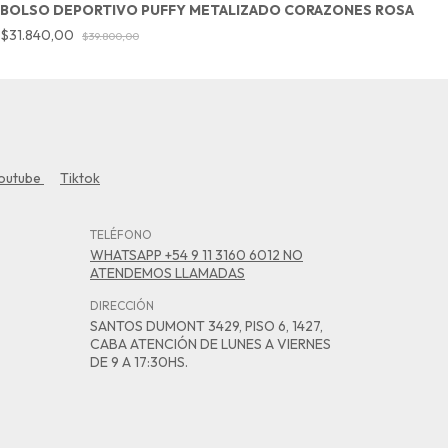
BOLSO DEPORTIVO PUFFY METALIZADO CORAZONES ROSA
M
$31.840,00
$
$39.800,00
outube
Tiktok
TELÉFONO
WHATSAPP +54 9 11 3160 6012 NO
ATENDEMOS LLAMADAS
DIRECCIÓN
SANTOS DUMONT 3429, PISO 6, 1427,
CABA ATENCIÓN DE LUNES A VIERNES
DE 9 A 17:30HS.