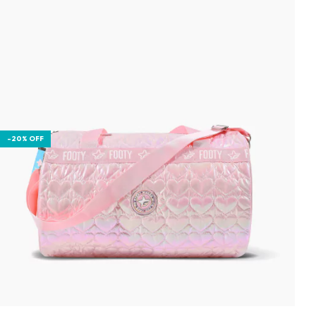
-
20
%
OFF