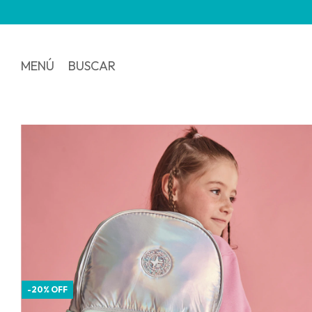
3
MENÚ
BUSCAR
-
20
%
OFF