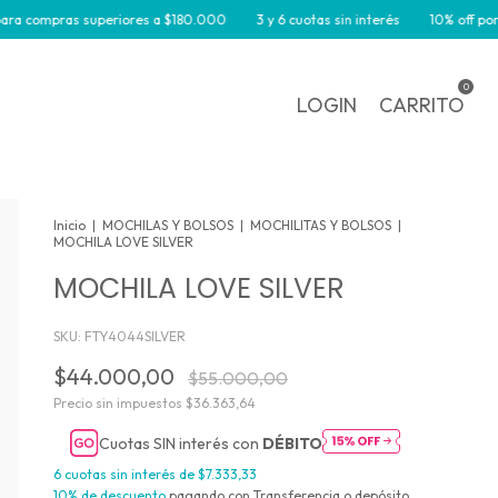
pras superiores a $180.000
3 y 6 cuotas sin interés
10% off por transfe
0
LOGIN
CARRITO
Inicio
|
MOCHILAS Y BOLSOS
|
MOCHILITAS Y BOLSOS
|
MOCHILA LOVE SILVER
MOCHILA LOVE SILVER
SKU:
FTY4044SILVER
$44.000,00
$55.000,00
Precio sin impuestos
$36.363,64
Cuotas SIN interés con
DÉBITO
6
cuotas sin interés de
$7.333,33
10% de descuento
pagando con Transferencia o depósito