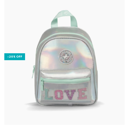
-
20
%
OFF