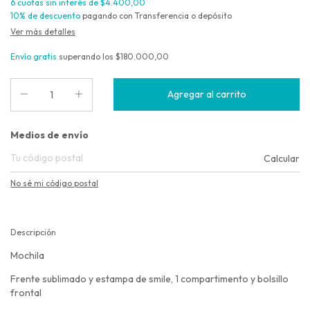
6
cuotas sin interés de
$4.400,00
10% de descuento
pagando con Transferencia o depósito
Ver más detalles
Envío gratis
superando los
$180.000,00
Entregas para el CP:
Medios de envío
Calcular
No sé mi código postal
Descripción
Mochila
Frente sublimado y estampa de smile, 1 compartimento y bolsillo
frontal