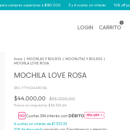
compras superiores a $180.000
3 y 6 cuotas sin interés
10% off por tran
0
LOGIN
CARRITO
Inicio
|
MOCHILAS Y BOLSOS
|
MOCHILITAS Y BOLSOS
|
MOCHILA LOVE ROSA
MOCHILA LOVE ROSA
SKU:
FTY4044ROSA
$44.000,00
$55.000,00
Precio sin impuestos
$36.363,64
Cuotas SIN interés con
DÉBITO
6
cuotas sin interés de
$7.333,33
10% de descuento
pagando con Transferencia o depósito