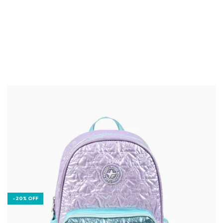
-
20
%
OFF