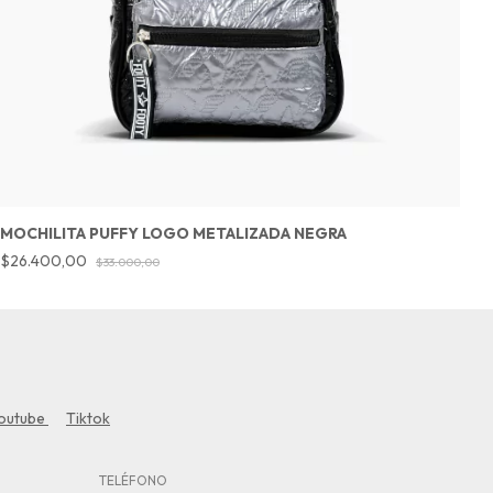
MOCHILITA PUFFY LOGO METALIZADA NEGRA
R
$26.400,00
$
$33.000,00
outube
Tiktok
TELÉFONO