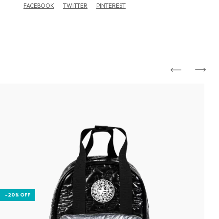
FACEBOOK
TWITTER
PINTEREST
-
20
%
OFF