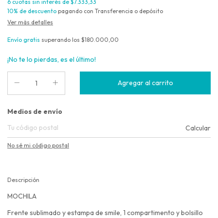
6
cuotas sin interés de
$7.333,33
10% de descuento
pagando con Transferencia o depósito
Ver más detalles
Envío gratis
superando los
$180.000,00
¡No te lo pierdas, es el último!
Entregas para el CP:
Medios de envío
Calcular
No sé mi código postal
Descripción
MOCHILA
Frente sublimado y estampa de smile, 1 compartimento y bolsillo