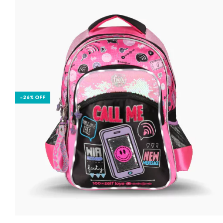
-
26
%
OFF