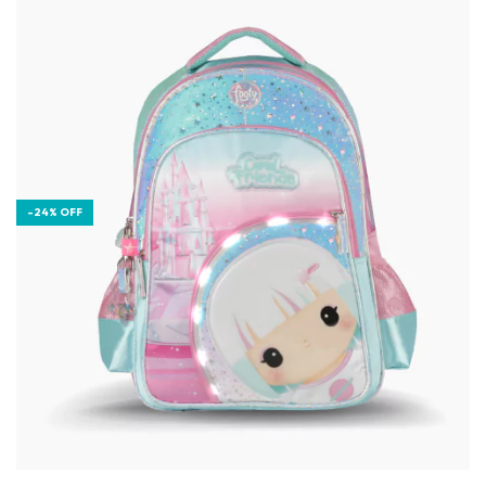
-
24
%
OFF