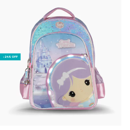
-
24
%
OFF