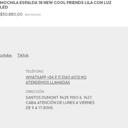
MOCHILA ESPALDA 18 NEW COOL FRIENDS LILA CON LUZ
M
LED
$
$50.880,00
$67.100,00
outube
Tiktok
TELÉFONO
WHATSAPP +54 9 11 3160 6012 NO
ATENDEMOS LLAMADAS
DIRECCIÓN
SANTOS DUMONT 3429, PISO 6, 1427,
CABA ATENCIÓN DE LUNES A VIERNES
DE 9 A 17:30HS.