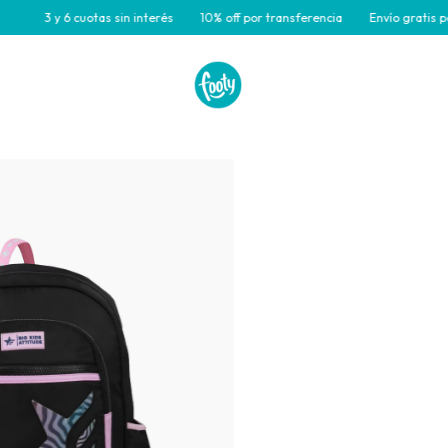
3 y 6 cuotas sin interés
10% off por transferencia
Envío gratis para c