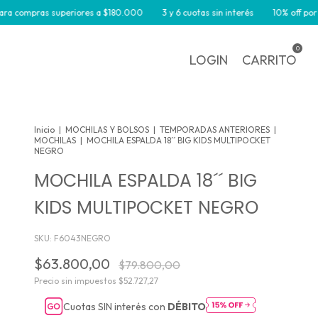
ompras superiores a $180.000
3 y 6 cuotas sin interés
10% off por trans
0
LOGIN
CARRITO
Inicio
|
MOCHILAS Y BOLSOS
|
TEMPORADAS ANTERIORES
|
MOCHILAS
|
MOCHILA ESPALDA 18´´ BIG KIDS MULTIPOCKET
NEGRO
MOCHILA ESPALDA 18´´ BIG
KIDS MULTIPOCKET NEGRO
SKU:
F6043NEGRO
$63.800,00
$79.800,00
Precio sin impuestos
$52.727,27
Cuotas SIN interés con
DÉBITO