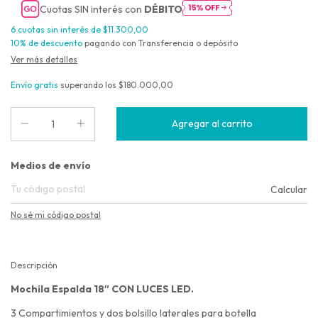
Cuotas SIN interés con
DÉBITO
6
cuotas sin interés de
$11.300,00
10% de descuento
pagando con Transferencia o depósito
Ver más detalles
Envío gratis
superando los
$180.000,00
Entregas para el CP:
Medios de envío
Calcular
No sé mi código postal
Descripción
Mochila Espalda 18″ CON LUCES LED.
3 Compartimientos y dos bolsillo laterales para botella