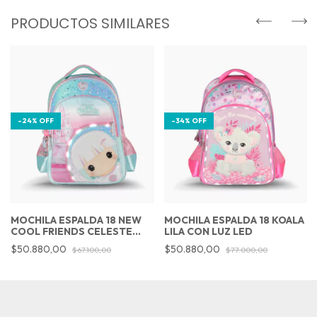
PRODUCTOS SIMILARES
-
24
%
OFF
-
34
%
OFF
MOCHILA ESPALDA 18 NEW
MOCHILA ESPALDA 18 KOALA
COOL FRIENDS CELESTE
LILA CON LUZ LED
CON LUZ LED
$50.880,00
$50.880,00
$67.100,00
$77.000,00