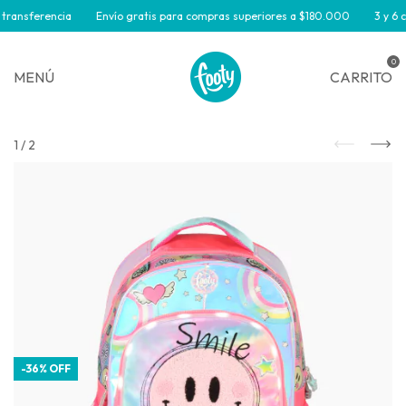
ransferencia
Envío gratis para compras superiores a $180.000
3 y 6 cu
0
MENÚ
CARRITO
1
/
2
-
36
%
OFF