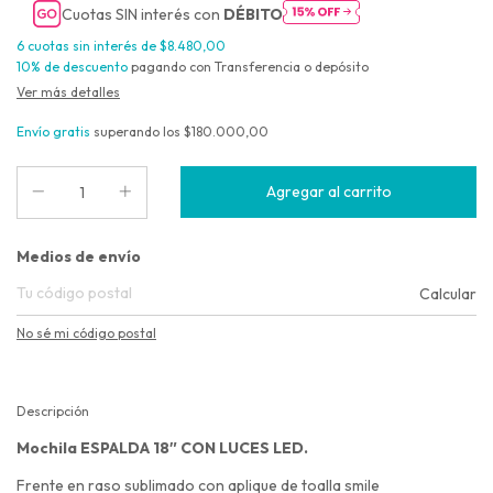
Cuotas SIN interés con
DÉBITO
6
cuotas sin interés de
$8.480,00
10% de descuento
pagando con Transferencia o depósito
Ver más detalles
Envío gratis
superando los
$180.000,00
Entregas para el CP:
Medios de envío
Calcular
No sé mi código postal
Descripción
Mochila ESPALDA 18″ CON LUCES LED.
Frente en raso sublimado con aplique de toalla smile