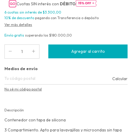
Cuotas SIN interés con
DÉBITO
6
cuotas sin interés de
$3.300,00
10% de descuento
pagando con Transferencia o depósito
Ver más detalles
Envío gratis
superando los
$180.000,00
Entregas para el CP:
Medios de envío
Calcular
No sé mi código postal
Descripción
Contenedor con tapa de silicona
3 Compartimiento. Apto para lavavajillas y microondas sin tapa