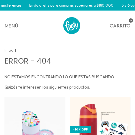
ransferencia
Envío gratis para compras superiores a $180.000
3 y 6 cuo
0
MENÚ
CARRITO
Inicio
|
ERROR - 404
NO ESTAMOS ENCONTRANDO LO QUE ESTÁS BUSCANDO.
Quizás te interesen los siguientes productos.
-
10
%
OFF