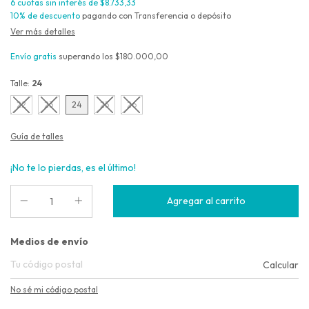
6
cuotas sin interés de
$8.733,33
10% de descuento
pagando con Transferencia o depósito
Ver más detalles
Envío gratis
superando los
$180.000,00
Talle:
24
22
23
24
25
26
Guía de talles
¡No te lo pierdas, es el último!
Entregas para el CP:
Medios de envío
Calcular
No sé mi código postal