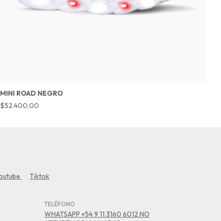
MINI ROAD NEGRO
M
$52.400,00
$
outube
Tiktok
TELÉFONO
WHATSAPP +54 9 11 3160 6012 NO