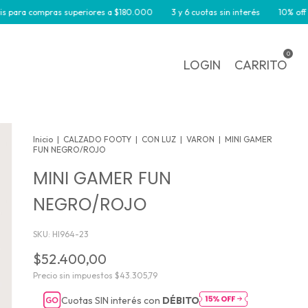
pras superiores a $180.000
3 y 6 cuotas sin interés
10% off por transfer
0
LOGIN
CARRITO
Inicio
|
CALZADO FOOTY
|
CON LUZ
|
VARON
|
MINI GAMER
FUN NEGRO/ROJO
MINI GAMER FUN
NEGRO/ROJO
SKU:
HI964-23
$52.400,00
Precio sin impuestos
$43.305,79
Cuotas SIN interés con
DÉBITO