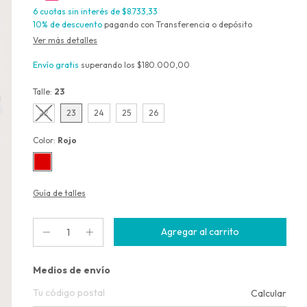
6
cuotas sin interés de
$8.733,33
10% de descuento
pagando con Transferencia o depósito
Ver más detalles
Envío gratis
superando los
$180.000,00
Talle:
23
22
23
24
25
26
Color:
Rojo
Guía de talles
Entregas para el CP:
Medios de envío
Calcular