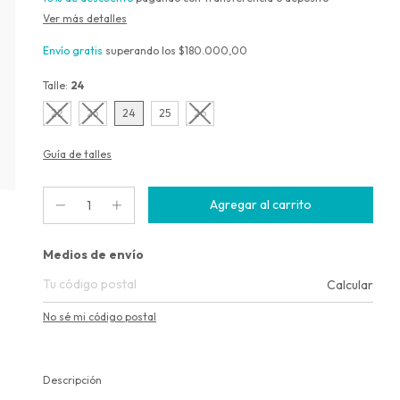
Ver más detalles
Envío gratis
superando los
$180.000,00
Talle:
24
22
23
24
25
26
Guía de talles
Entregas para el CP:
Medios de envío
Calcular
No sé mi código postal
Descripción