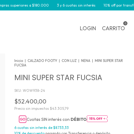
superiores a $180.000
3 y 6 cuotas sin interés
10% off por transferenci
0
LOGIN
CARRITO
Inicio
|
CALZADO FOOTY
|
CON LUZ
|
NENA
|
MINI SUPER STAR
FUCSIA
MINI SUPER STAR FUCSIA
SKU:
WOW938-24
$52.400,00
Precio sin impuestos
$43.305,79
Cuotas SIN interés con
DÉBITO
6
cuotas sin interés de
$8.733,33
10% de descuento
pagando con Transferencia o depósito