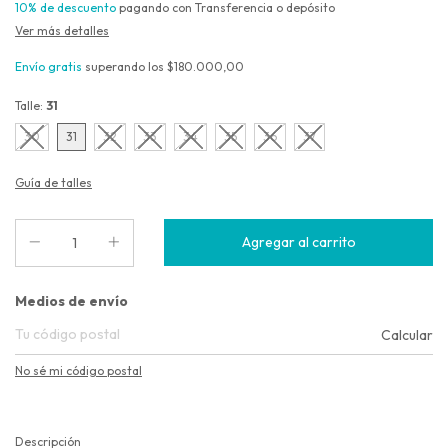
10% de descuento
pagando con Transferencia o depósito
Ver más detalles
Envío gratis
superando los
$180.000,00
Talle:
31
30
31
32
33
34
35
36
37
Guía de talles
Entregas para el CP:
Medios de envío
Calcular
No sé mi código postal
Descripción