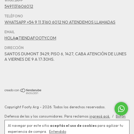
WHATSAPP
5491131606012
TELÉFONO
WHATSAPP +54 9 11 3160 6012 NO ATENDEMOS LLAMADAS
EMAIL
HOLA@TIENDAFOOTY.COM
DIRECCIÓN
SANTOS DUMONT 3429, PISO 6, 1427, CABA ATENCIÓN DE LUNES
A VIERNES DE 9 A 17:30HS.
Copyright Footy Arg - 2026. Todos los derechos reservados.
Defensa de las y los consumidores. Para reclamos
ingresá acá.
/
Botón
de arrepentimiento
Al navegar por este sitio
aceptás el uso de cookies
para agilizar tu
experiencia de compra.
Entendido