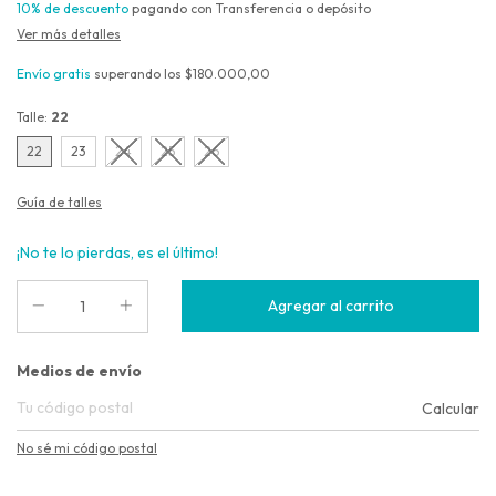
10% de descuento
pagando con Transferencia o depósito
Ver más detalles
Envío gratis
superando los
$180.000,00
Talle:
22
22
23
24
25
26
Guía de talles
¡No te lo pierdas, es el último!
Entregas para el CP:
Medios de envío
Calcular
No sé mi código postal