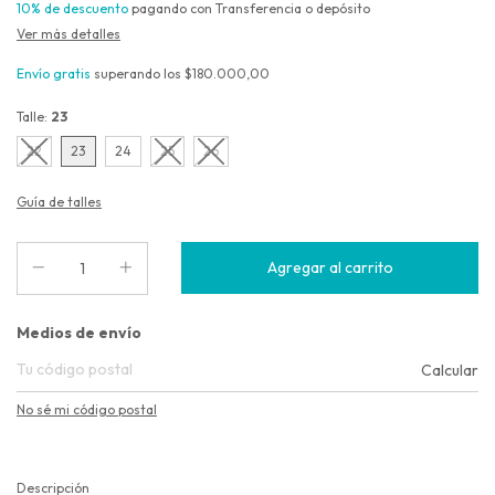
10% de descuento
pagando con Transferencia o depósito
Ver más detalles
Envío gratis
superando los
$180.000,00
Talle:
23
22
23
24
25
26
Guía de talles
Entregas para el CP:
Medios de envío
Calcular
No sé mi código postal
Descripción