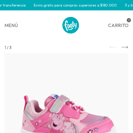
 transferencia
Envío gratis para compras superiores a $180.000
3 y 6 
0
MENÚ
CARRITO
1
/
3