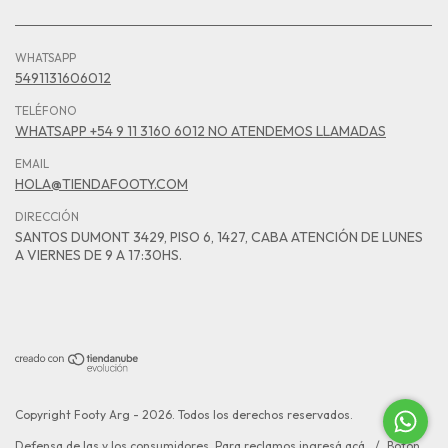
WHATSAPP
5491131606012
TELÉFONO
WHATSAPP +54 9 11 3160 6012 NO ATENDEMOS LLAMADAS
EMAIL
HOLA@TIENDAFOOTY.COM
DIRECCIÓN
SANTOS DUMONT 3429, PISO 6, 1427, CABA ATENCIÓN DE LUNES
A VIERNES DE 9 A 17:30HS.
Copyright Footy Arg - 2026. Todos los derechos reservados.
Defensa de las y los consumidores. Para reclamos
ingresá acá.
/
Botón