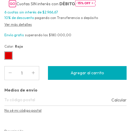
Cuotas SIN interés con
DÉBITO
6
cuotas sin interés de
$2.966,67
10% de descuento
pagando con Transferencia o depósito
Ver más detalles
Envío gratis
superando los
$180.000,00
Color:
Rojo
Entregas para el CP:
Medios de envío
Calcular
No sé mi código postal