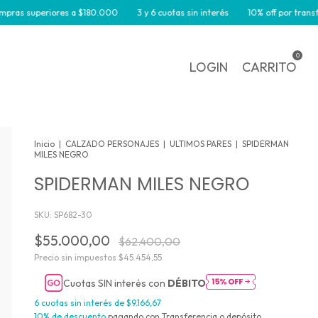
 superiores a $180.000
3 y 6 cuotas sin interés
10% off por transferenci
0
LOGIN
CARRITO
Inicio
|
CALZADO PERSONAJES
|
ULTIMOS PARES
|
SPIDERMAN
MILES NEGRO
SPIDERMAN MILES NEGRO
SKU:
SP682-30
$55.000,00
$62.400,00
Precio sin impuestos
$45.454,55
Cuotas SIN interés con
DÉBITO
6
cuotas sin interés de
$9.166,67
10% de descuento
pagando con Transferencia o depósito