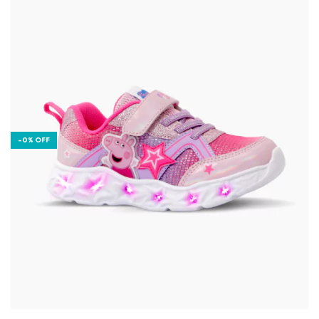
-
0
%
OFF