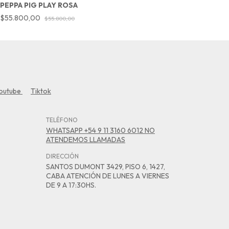
PEPPA PIG PLAY ROSA
F
$55.800,00
$
$55.800,00
outube
Tiktok
TELÉFONO
WHATSAPP +54 9 11 3160 6012 NO
ATENDEMOS LLAMADAS
DIRECCIÓN
SANTOS DUMONT 3429, PISO 6, 1427,
CABA ATENCIÓN DE LUNES A VIERNES
DE 9 A 17:30HS.