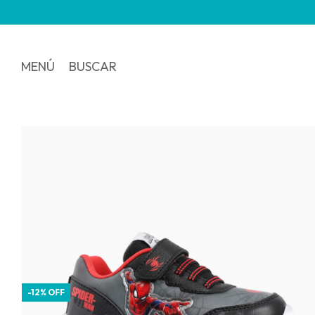
3 y 6
MENÚ
BUSCAR
-
12
%
OFF