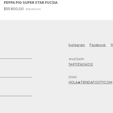
PEPPA PIG SUPER STAR FUCSIA
$55.800,00
$55.800,00
Instagram
Facebook
Y
WHATSAPP
5491131606012
EMAIL
HOLA@TIENDAFOOTY.COM