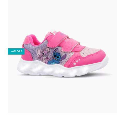
-
6
%
OFF