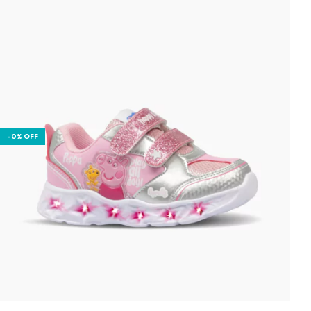
-
0
%
OFF
-