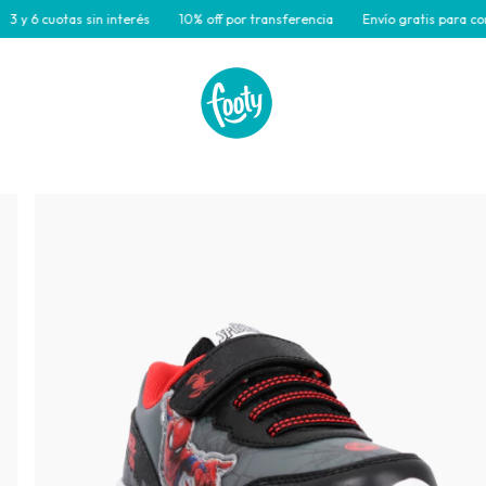
 cuotas sin interés
10% off por transferencia
Envío gratis para compras