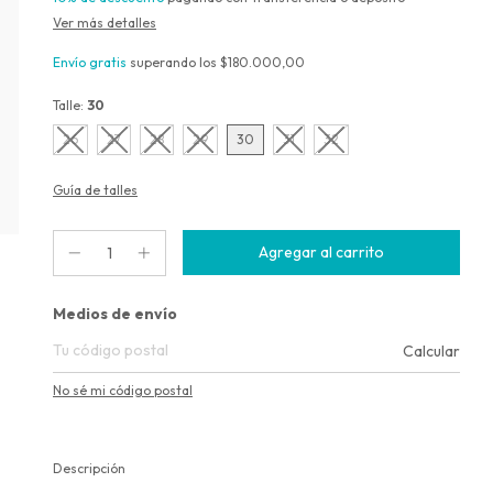
Ver más detalles
Envío gratis
superando los
$180.000,00
Talle:
30
26
27
28
29
30
31
32
Guía de talles
Entregas para el CP:
Medios de envío
Calcular
No sé mi código postal
Descripción