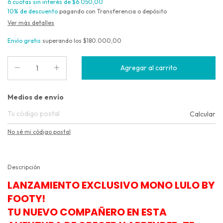
6
cuotas sin interés de
$6.050,00
10% de descuento
pagando con Transferencia o depósito
Ver más detalles
Envío gratis
superando los
$180.000,00
Entregas para el CP:
Medios de envío
Calcular
No sé mi código postal
Descripción
LANZAMIENTO EXCLUSIVO MONO LULO BY
FOOTY!
TU NUEVO COMPAÑERO EN ESTA