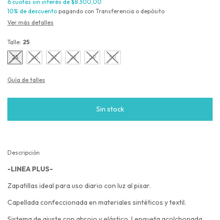
6
cuotas sin interés de
$8.300,00
10% de descuento
pagando con Transferencia o depósito
Ver más detalles
Talle:
25
25
26
27
28
29
30
Guía de talles
Descripción
-LINEA PLUS-
Zapatillas ideal para uso diario con luz al pisar.
Capellada confeccionada en materiales sintéticos y textil.
Sistema de ajuste con abrojo y elástico. Lengueta acolchonada