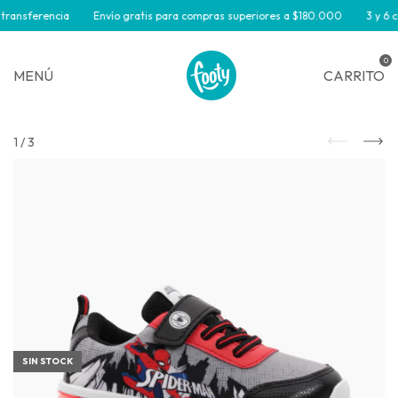
transferencia
Envío gratis para compras superiores a $180.000
3 y 6 cu
0
MENÚ
CARRITO
1
/
3
SIN STOCK