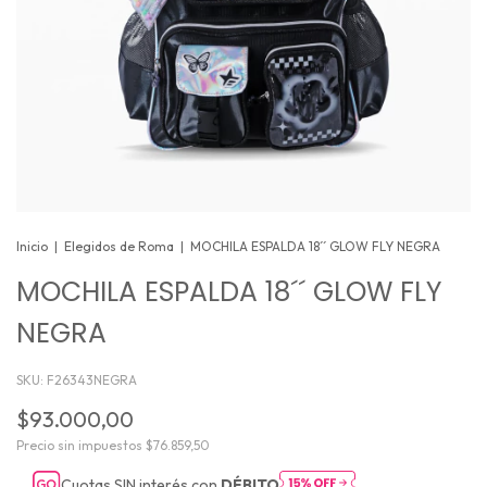
Inicio
|
Elegidos de Roma
|
MOCHILA ESPALDA 18´´ GLOW FLY NEGRA
MOCHILA ESPALDA 18´´ GLOW FLY
NEGRA
SKU:
F26343NEGRA
$93.000,00
Precio sin impuestos
$76.859,50
Cuotas SIN interés con
DÉBITO