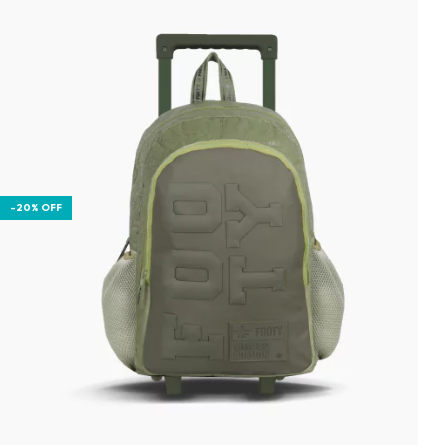
-
20
%
OFF