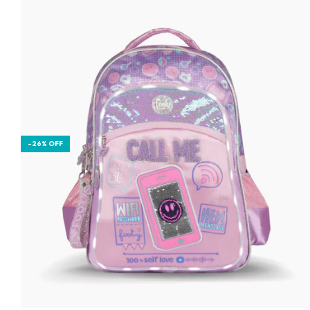
-
26
%
OFF