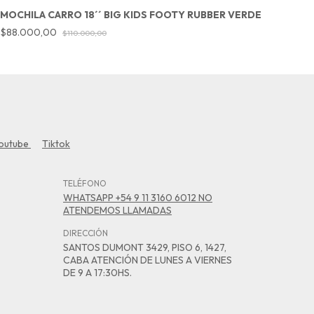
MOCHILA CARRO 18´´ BIG KIDS FOOTY RUBBER VERDE
M
$88.000,00
$
$110.000,00
outube
Tiktok
TELÉFONO
WHATSAPP +54 9 11 3160 6012 NO
ATENDEMOS LLAMADAS
DIRECCIÓN
SANTOS DUMONT 3429, PISO 6, 1427,
CABA ATENCIÓN DE LUNES A VIERNES
DE 9 A 17:30HS.