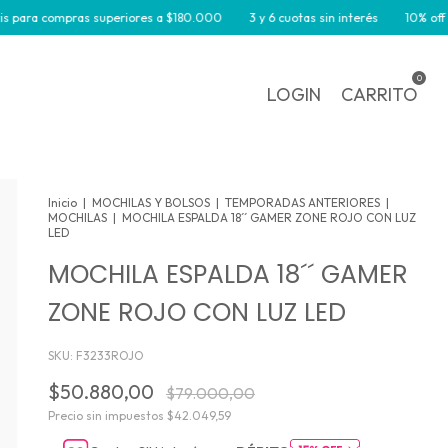
a compras superiores a $180.000
3 y 6 cuotas sin interés
10% off por tr
0
LOGIN
CARRITO
Inicio
|
MOCHILAS Y BOLSOS
|
TEMPORADAS ANTERIORES
|
MOCHILAS
|
MOCHILA ESPALDA 18´´ GAMER ZONE ROJO CON LUZ
LED
MOCHILA ESPALDA 18´´ GAMER
ZONE ROJO CON LUZ LED
SKU:
F3233ROJO
$50.880,00
$79.000,00
Precio sin impuestos
$42.049,59