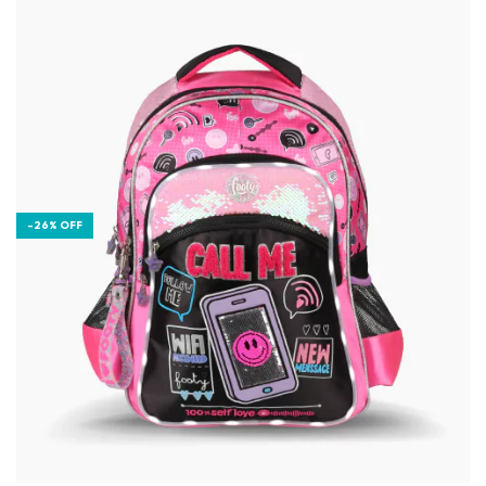
-
26
%
OFF