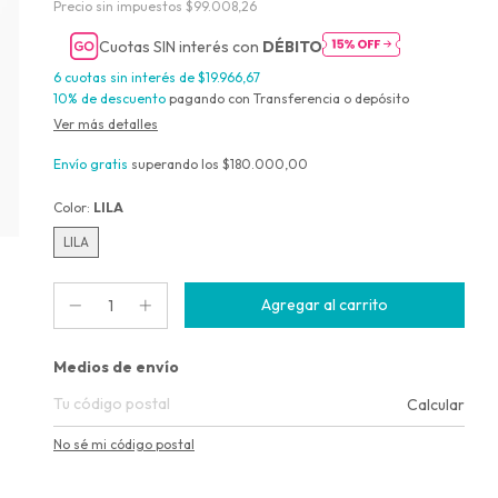
Precio sin impuestos
$99.008,26
Cuotas SIN interés con
DÉBITO
6
cuotas sin interés de
$19.966,67
10% de descuento
pagando con Transferencia o depósito
Ver más detalles
Envío gratis
superando los
$180.000,00
Color:
LILA
LILA
Entregas para el CP:
Medios de envío
Calcular
No sé mi código postal