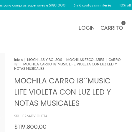
superiores a $180.000
3 y 6 cuotas sin interés
10% off por transferencia
0
LOGIN
CARRITO
Inicio
|
MOCHILAS Y BOLSOS
|
MOCHILAS ESCOLARES
|
CARRO
18¨
|
MOCHILA CARRO 18´´MUSIC LIFE VIOLETA CON LUZ LED Y
NOTAS MUSICALES
MOCHILA CARRO 18´´MUSIC
LIFE VIOLETA CON LUZ LED Y
NOTAS MUSICALES
SKU:
F26411VIOLETA
$119.800,00