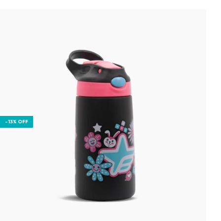
-
13
%
OFF