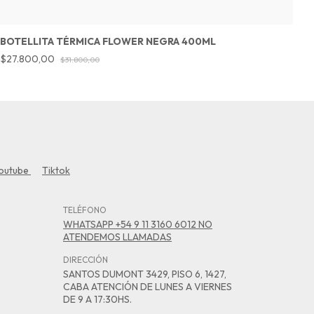
BOTELLITA TÉRMICA FLOWER NEGRA 400ML
C
R
$27.800,00
$31.800,00
$
outube
Tiktok
TELÉFONO
WHATSAPP +54 9 11 3160 6012 NO
ATENDEMOS LLAMADAS
DIRECCIÓN
SANTOS DUMONT 3429, PISO 6, 1427,
CABA ATENCIÓN DE LUNES A VIERNES
DE 9 A 17:30HS.