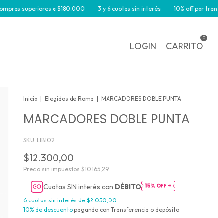
superiores a $180.000
3 y 6 cuotas sin interés
10% off por transferencia
0
LOGIN
CARRITO
Inicio
|
Elegidos de Roma
|
MARCADORES DOBLE PUNTA
MARCADORES DOBLE PUNTA
SKU:
LIB102
$12.300,00
Precio sin impuestos
$10.165,29
Cuotas SIN interés con
DÉBITO
6
cuotas sin interés de
$2.050,00
10% de descuento
pagando con Transferencia o depósito