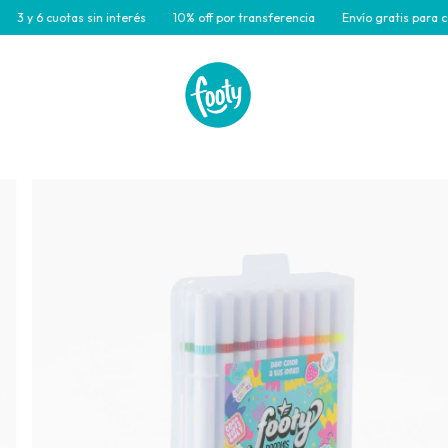
uotas sin interés
10% off por transferencia
Envío gratis para compras 