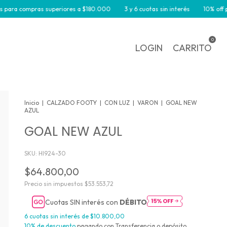
 compras superiores a $180.000
3 y 6 cuotas sin interés
10% off por tran
0
LOGIN
CARRITO
Inicio
|
CALZADO FOOTY
|
CON LUZ
|
VARON
|
GOAL NEW
AZUL
GOAL NEW AZUL
SKU:
HI924-30
$64.800,00
Precio sin impuestos
$53.553,72
Cuotas SIN interés con
DÉBITO
6
cuotas sin interés de
$10.800,00
10% de descuento
pagando con Transferencia o depósito