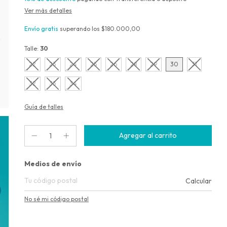
Ver más detalles
Envío gratis
superando los
$180.000,00
Talle:
30
22
23
24
25
26
28
29
30
31
32
33
34
Guía de talles
Entregas para el CP:
Medios de envío
Calcular
No sé mi código postal