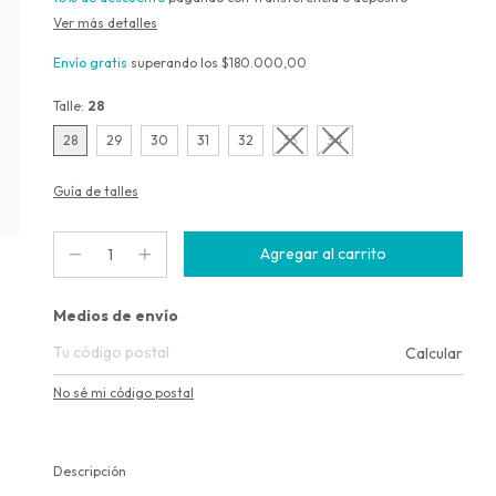
Ver más detalles
Envío gratis
superando los
$180.000,00
Talle:
28
28
29
30
31
32
33
34
Guía de talles
Entregas para el CP:
Medios de envío
Calcular
No sé mi código postal
Descripción