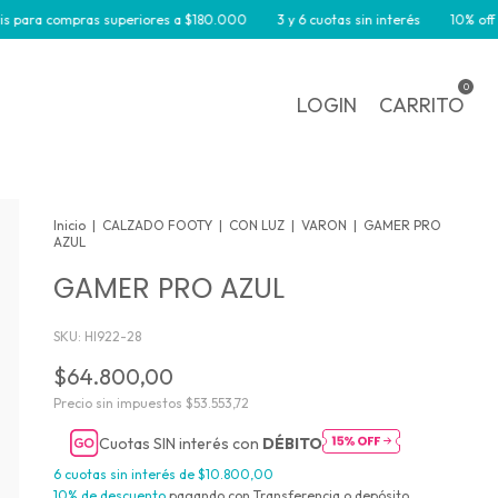
a compras superiores a $180.000
3 y 6 cuotas sin interés
10% off por tr
0
LOGIN
CARRITO
Inicio
|
CALZADO FOOTY
|
CON LUZ
|
VARON
|
GAMER PRO
AZUL
GAMER PRO AZUL
SKU:
HI922-28
$64.800,00
Precio sin impuestos
$53.553,72
Cuotas SIN interés con
DÉBITO
6
cuotas sin interés de
$10.800,00
10% de descuento
pagando con Transferencia o depósito