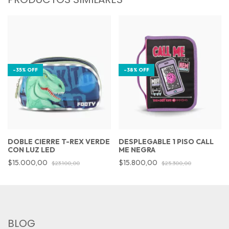
-
35
%
OFF
-
38
%
OFF
DOBLE CIERRE T-REX VERDE
DESPLEGABLE 1 PISO CALL
CON LUZ LED
ME NEGRA
$15.000,00
$15.800,00
$23.100,00
$25.300,00
BLOG