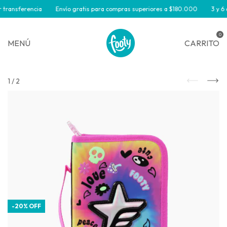
transferencia
Envío gratis para compras superiores a $180.000
3 y 6 c
0
MENÚ
CARRITO
1
/
2
-
20
%
OFF