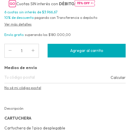
Cuotas SIN interés con
DÉBITO
6
cuotas sin interés de
$3.966,67
10% de descuento
pagando con Transferencia o depósito
Ver más detalles
Envío gratis
superando los
$180.000,00
Entregas para el CP:
Medios de envío
Calcular
No sé mi código postal
Descripción
CARTUCHERA
Cartuchera de 1 piso desplegable