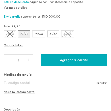
10% de descuento
pagando con Transferencia o depósito
Ver más detalles
Envío gratis
superando los
$180.000,00
Talle:
27/28
25/26
27/28
29/30
31/32
33/34
Guía de talles
Entregas para el CP:
Medios de envío
Calcular
No sé mi código postal
Descripción