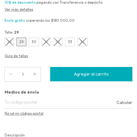
10% de descuento
pagando con Transferencia o depósito
Ver más detalles
Envío gratis
superando los
$180.000,00
Talle:
29
28
29
30
31
32
33
34
Guía de talles
Entregas para el CP:
Medios de envío
Calcular
No sé mi código postal
Descripción