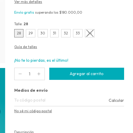
Ver más detalles
Envío gratis
superando los
$180.000,00
Talle:
28
28
29
30
31
32
33
34
Guía de talles
¡No te lo pierdas, es el último!
Entregas para el CP:
Medios de envío
Calcular
No sé mi código postal
Descripción