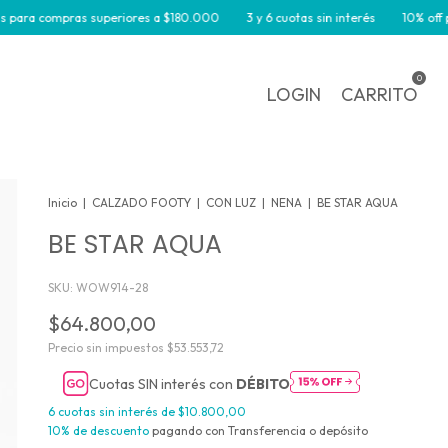
 compras superiores a $180.000
3 y 6 cuotas sin interés
10% off por tra
0
LOGIN
CARRITO
Inicio
|
CALZADO FOOTY
|
CON LUZ
|
NENA
|
BE STAR AQUA
BE STAR AQUA
SKU:
WOW914-28
$64.800,00
Precio sin impuestos
$53.553,72
Cuotas SIN interés con
DÉBITO
6
cuotas sin interés de
$10.800,00
10% de descuento
pagando con Transferencia o depósito