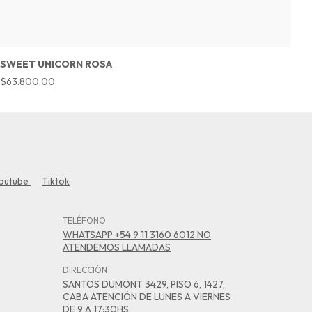
SWEET UNICORN ROSA
S
$63.800,00
$
outube
Tiktok
TELÉFONO
WHATSAPP +54 9 11 3160 6012 NO
ATENDEMOS LLAMADAS
DIRECCIÓN
SANTOS DUMONT 3429, PISO 6, 1427,
CABA ATENCIÓN DE LUNES A VIERNES
DE 9 A 17:30HS.