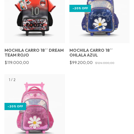
-
20
%
OFF
MOCHILA CARRO 18´´ DREAM
MOCHILA CARRO 18´´
TEAM ROJO
OHLALA AZUL
$119.000,00
$99.200,00
$124.000,00
1
/
2
-
20
%
OFF