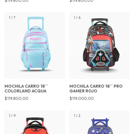
$119.800,00
$119.800,00
1
/
7
1
/
6
MOCHILA CARRO 18´´
MOCHILA CARRO 18´´ PRO
COLORLAND ACQUA
GAMER ROJO
$119.800,00
$119.000,00
1
/
9
1
/
2