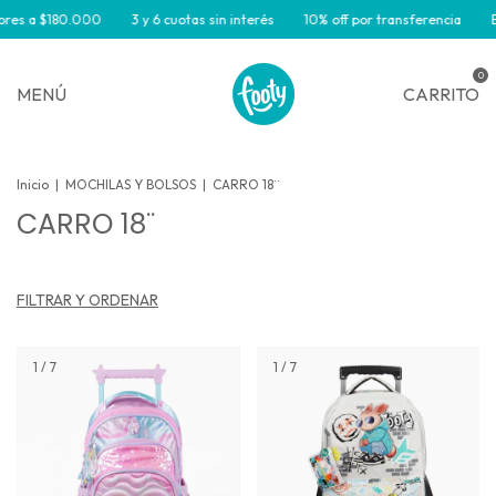
s a $180.000
3 y 6 cuotas sin interés
10% off por transferencia
Enví
0
MENÚ
CARRITO
Inicio
|
MOCHILAS Y BOLSOS
|
CARRO 18¨
CARRO 18¨
FILTRAR Y ORDENAR
1
/
7
1
/
7