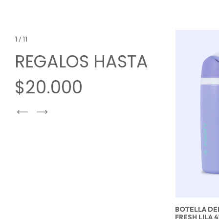
1
/
11
REGALOS HASTA
$20.000
-
27
%
OFF
TUPPERS PLEGABLE BATIK FUCSIA 2
BOTELLA DE
COMPARTIMIENTO
FRESH LILA 