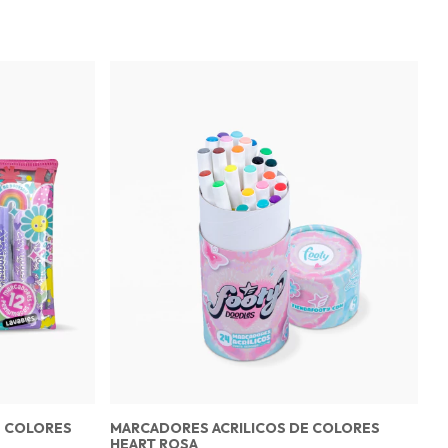
E COLORES
MARCADORES ACRILICOS DE COLORES
B
HEART ROSA
F