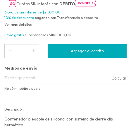
Cuotas SIN interés con
DÉBITO
6
cuotas sin interés de
$2.500,00
10% de descuento
pagando con Transferencia o depósito
Ver más detalles
Envío gratis
superando los
$180.000,00
Entregas para el CP:
Medios de envío
Calcular
No sé mi código postal
Descripción
Contenedor plegable de silicona, con sistema de cierre clip
hermético.