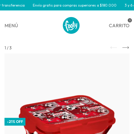
transferencia
Envío gratis para compras superiores a $180.000
3 y 6 c
0
MENÚ
CARRITO
1
/
3
-
21
%
OFF