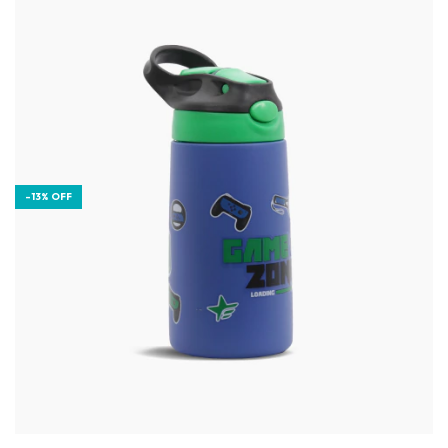
-
13
%
OFF