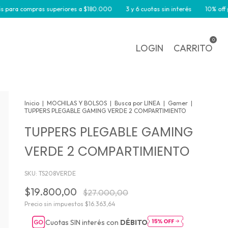
a compras superiores a $180.000
3 y 6 cuotas sin interés
10% off por tra
0
LOGIN
CARRITO
Inicio
|
MOCHILAS Y BOLSOS
|
Busca por LINEA
|
Gamer
|
TUPPERS PLEGABLE GAMING VERDE 2 COMPARTIMIENTO
TUPPERS PLEGABLE GAMING
VERDE 2 COMPARTIMIENTO
SKU:
TS208VERDE
$19.800,00
$27.000,00
Precio sin impuestos
$16.363,64
Cuotas SIN interés con
DÉBITO