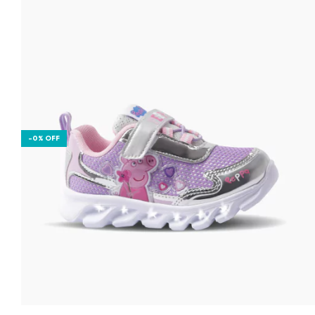
-
0
%
OFF