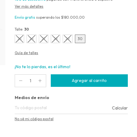
Ver más detalles
Envío gratis
superando los
$180.000,00
Talle:
30
25
26
27
28
29
30
Guía de talles
¡No te lo pierdas, es el último!
Entregas para el CP:
Medios de envío
Calcular
No sé mi código postal