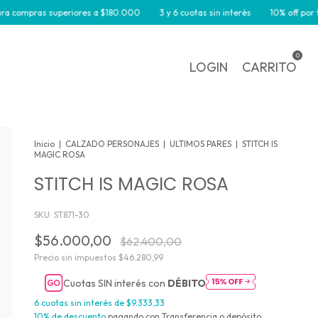
mpras superiores a $180.000
3 y 6 cuotas sin interés
10% off por transf
0
LOGIN
CARRITO
Inicio
|
CALZADO PERSONAJES
|
ULTIMOS PARES
|
STITCH IS
MAGIC ROSA
STITCH IS MAGIC ROSA
SKU:
ST871-30
$56.000,00
$62.400,00
Precio sin impuestos
$46.280,99
Cuotas SIN interés con
DÉBITO
6
cuotas sin interés de
$9.333,33
10% de descuento
pagando con Transferencia o depósito