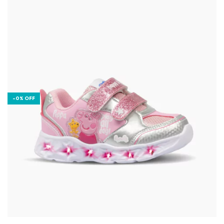
-
0
%
OFF