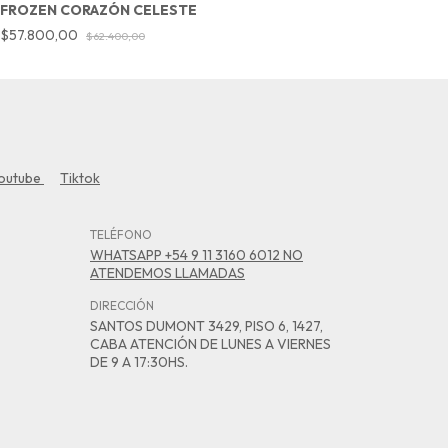
FROZEN CORAZÓN CELESTE
P
$57.800,00
$
$62.400,00
outube
Tiktok
TELÉFONO
WHATSAPP +54 9 11 3160 6012 NO
ATENDEMOS LLAMADAS
DIRECCIÓN
SANTOS DUMONT 3429, PISO 6, 1427,
CABA ATENCIÓN DE LUNES A VIERNES
DE 9 A 17:30HS.