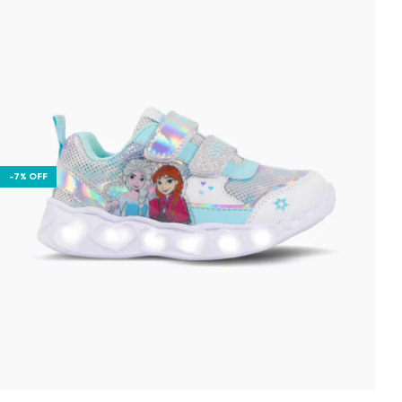
-
7
%
OFF