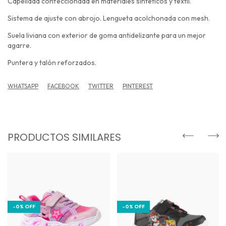
Capellada confeccionada en materiales sintéticos y textil.
Sistema de ajuste con abrojo. Lengueta acolchonada con mesh.
Suela liviana con exterior de goma antidelizante para un mejor
agarre.
Puntera y talón reforzados.
WHATSAPP
FACEBOOK
TWITTER
PINTEREST
PRODUCTOS SIMILARES
-
0
%
OFF
-
0
%
OFF